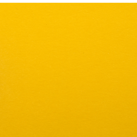
Power
Words
That’ll
Pack
Your
Writing
with
Emotion