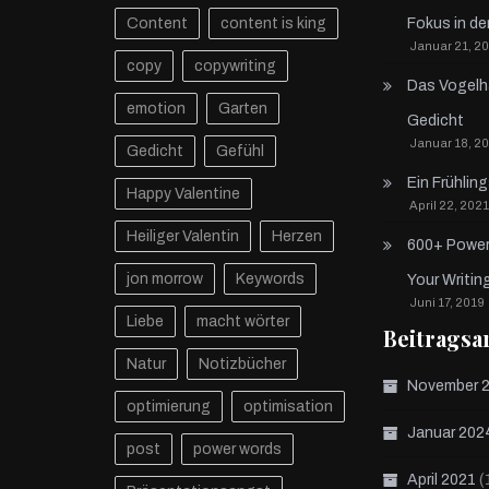
Content
content is king
Fokus in de
Januar 21, 2
copy
copywriting
Das Vogelha
emotion
Garten
Gedicht
Januar 18, 2
Gedicht
Gefühl
Ein Frühlin
Happy Valentine
April 22, 2021
Heiliger Valentin
Herzen
600+ Power
jon morrow
Keywords
Your Writin
Juni 17, 2019
Liebe
macht wörter
Beitragsa
Natur
Notizbücher
November 
optimierung
optimisation
Januar 202
post
power words
(
April 2021