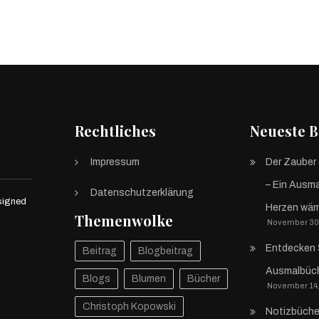
Rechtliches
Neueste B
Impressum
Der Zauber
– Ein Ausma
Datenschutzerklärung
signed
Herzen wär
Themenwolke
November 30
Entdecken 
Beitrag
Blogbeitrag
Ausmalbüche
Blogs
Blumen
Bücher
November 14,
Christoph Kopowski
Notizbücher