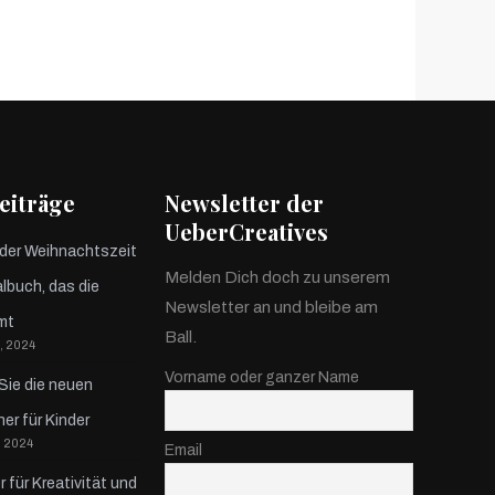
eiträge
Newsletter der
UeberCreatives
 der Weihnachtszeit
Melden Dich doch zu unserem
lbuch, das die
Newsletter an und bleibe am
mt
Ball.
, 2024
Vorname oder ganzer Name
Sie die neuen
r für Kinder
 2024
Email
 für Kreativität und