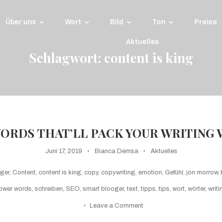
Über uns
Wort
Bild
Ton
Preise
Aktuelles
Schlagwort:
content is king
ORDS THAT’LL PACK YOUR WRITING
Juni 17, 2019
Bianca Demsa
Aktuelles
ger
,
Content
,
content is king
,
copy
,
copywriting
,
emotion
,
Gefühl
,
jon morrow
,
ower words
,
schreiben
,
SEO
,
smart blooger
,
text
,
tipps
,
tips
,
wort
,
wörter
,
writi
on
Leave a Comment
600+