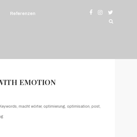
Referenzen
 WITH EMOTION
Keywords
,
macht wörter
,
optimierung
,
optimisation
,
post
,
ng