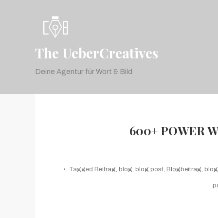
Skip
To
Content
The UeberCreatives
Deine Agentur für Wort & Bild
600+ POWER W
Tagged
Beitrag
,
blog
,
blog post
,
Blogbeitrag
,
blog
p