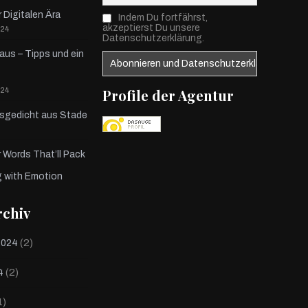
r Digitalen Ära
Indem Du fortfährst,
akzeptierst Du unsere
024
Datenschutzerklärung.
us – Tipps und ein
Profile der Agentur
024
gsgedicht aus Stade
 Words That’ll Pack
g with Emotion
rchiv
(2)
2024
(2)
4
1)