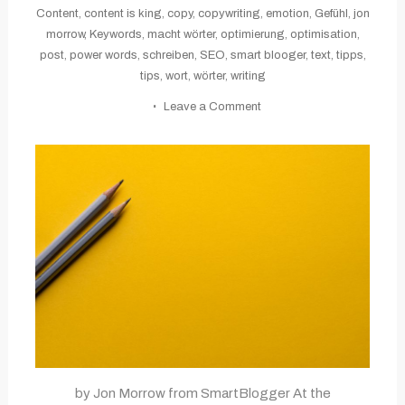
Content
,
content is king
,
copy
,
copywriting
,
emotion
,
Gefühl
,
jon
morrow
,
Keywords
,
macht wörter
,
optimierung
,
optimisation
,
post
,
power words
,
schreiben
,
SEO
,
smart blooger
,
text
,
tipps
,
tips
,
wort
,
wörter
,
writing
on
Leave a Comment
600+
Power
Words
That’ll
Pack
Your
Writing
with
Emotion
by Jon Morrow from SmartBlogger At the