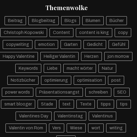
Themenwolke
Beitrag
Blogbeitrag
Blogs
Blumen
Bücher
Christoph Kopowski
Content
content is king
copy
copywriting
emotion
Garten
Gedicht
Gefühl
Happy Valentine
Heiliger Valentin
Herzen
jon morrow
Keywords
Liebe
macht wörter
Natur
Notizbücher
optimierung
optimisation
post
power words
Präsentationsangst
schreiben
SEO
smart blooger
Stade
text
Texte
tipps
tips
Valentines Day
Valentinstag
Valentinus
Valentin von Rom
Vers
Wiese
wort
writing