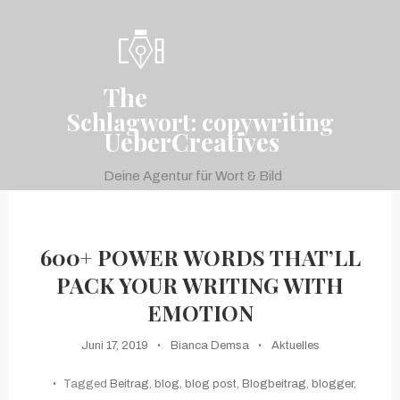
Skip
To
Content
The
Schlagwort:
copywriting
UeberCreatives
Deine Agentur für Wort & Bild
menu
600+ POWER WORDS THAT’LL
PACK YOUR WRITING WITH
EMOTION
Juni 17, 2019
Bianca Demsa
Aktuelles
Tagged
Beitrag
,
blog
,
blog post
,
Blogbeitrag
,
blogger
,