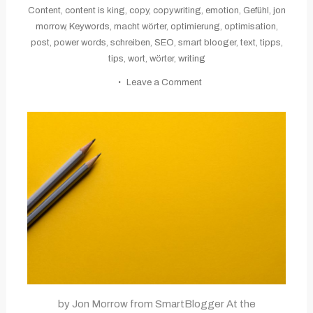
Content
,
content is king
,
copy
,
copywriting
,
emotion
,
Gefühl
,
jon
morrow
,
Keywords
,
macht wörter
,
optimierung
,
optimisation
,
post
,
power words
,
schreiben
,
SEO
,
smart blooger
,
text
,
tipps
,
tips
,
wort
,
wörter
,
writing
on
Leave a Comment
600+
Power
Words
That’ll
Pack
Your
Writing
with
Emotion
by Jon Morrow from SmartBlogger At the