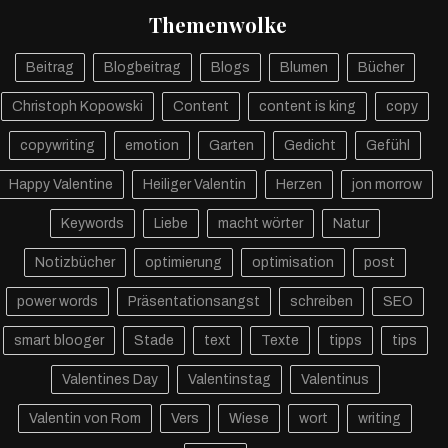
Themenwolke
Beitrag
Blogbeitrag
Blogs
Blumen
Bücher
Christoph Kopowski
Content
content is king
copy
copywriting
emotion
Garten
Gedicht
Gefühl
Happy Valentine
Heiliger Valentin
Herzen
jon morrow
Keywords
Liebe
macht wörter
Natur
Notizbücher
optimierung
optimisation
post
power words
Präsentationsangst
schreiben
SEO
smart blooger
Stade
text
Texte
tipps
tips
Valentines Day
Valentinstag
Valentinus
Valentin von Rom
Vers
Wiese
wort
writing