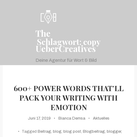
Skip
To
Content
The
Schlagwort:
copy
UeberCreatives
Deine Agentur für Wort & Bild
menu
600+ POWER WORDS THAT’LL
PACK YOUR WRITING WITH
EMOTION
Juni 17, 2019
Bianca Demsa
Aktuelles
Tagged
Beitrag
,
blog
,
blog post
,
Blogbeitrag
,
blogger
,