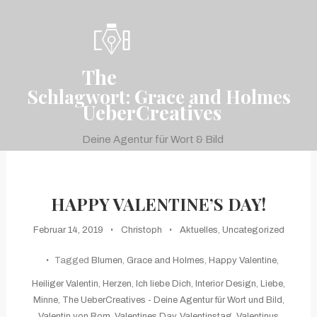
Skip
To
Content
The
Schlagwort:
Grace and Holmes
UeberCreatives
Deine Agentur für Wort & Bild
menu
HAPPY VALENTINE’S DAY!
Februar 14, 2019
Christoph
Aktuelles
,
Uncategorized
Tagged
Blumen
,
Grace and Holmes
,
Happy Valentine
,
Heiliger Valentin
,
Herzen
,
Ich liebe Dich
,
Interior Design
,
Liebe
,
Minne
,
The UeberCreatives - Deine Agentur für Wort und Bild
,
Valentin von Rom
,
Valentines Day
,
Valentinstag
,
Valentinus