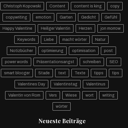
Christoph Kopowski
Content
content is king
copy
copywriting
emotion
Garten
Gedicht
Gefühl
Happy Valentine
Heiliger Valentin
Herzen
jon morrow
Keywords
Liebe
macht wörter
Natur
Notizbücher
optimierung
optimisation
post
power words
Präsentationsangst
schreiben
SEO
smart blooger
Stade
text
Texte
tipps
tips
Valentines Day
Valentinstag
Valentinus
Valentin von Rom
Vers
Wiese
wort
writing
wörter
Neueste Beiträge