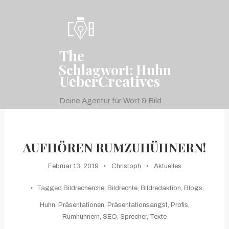
Skip
To
Content
The
Schlagwort:
Huhn
UeberCreatives
Deine Agentur für Wort & Bild
menu
AUFHÖREN RUMZUHÜHNERN!
Februar 13, 2019
Christoph
Aktuelles
Tagged
Bildrecherche
,
Bildrechte
,
Bildredaktion
,
Blogs
,
Huhn
,
Präsentationen
,
Präsentationsangst
,
Profis
,
Rumhühnern
,
SEO
,
Sprecher
,
Texte
on