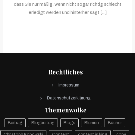
dass Sie nur mäßig, wenn nicht sogar richtig schlecht
erledigt werden und hinterher sagt […]
Rechtliches
Impressum
Datenschutzerklärung
Themenwolke
Beitrag
Blogbeitrag
Blogs
Blumen
Bücher
Christoph Kopowski
Content
content is king
copy