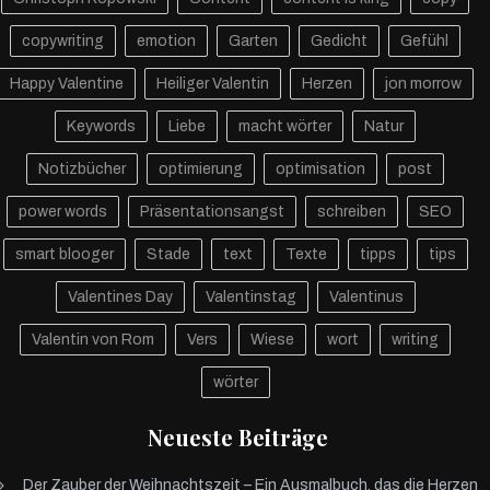
copywriting
emotion
Garten
Gedicht
Gefühl
Happy Valentine
Heiliger Valentin
Herzen
jon morrow
Keywords
Liebe
macht wörter
Natur
Notizbücher
optimierung
optimisation
post
power words
Präsentationsangst
schreiben
SEO
smart blooger
Stade
text
Texte
tipps
tips
Valentines Day
Valentinstag
Valentinus
Valentin von Rom
Vers
Wiese
wort
writing
wörter
Neueste Beiträge
Der Zauber der Weihnachtszeit – Ein Ausmalbuch, das die Herzen